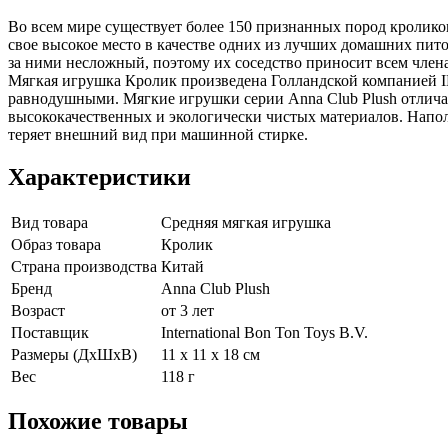
Во всем мире существует более 150 признанных пород кролико
свое высокое место в качестве одних из лучших домашних пито
за ними несложный, поэтому их соседство приносит всем члена
Мягкая игрушка Кролик произведена Голландской компанией IB
равнодушными. Мягкие игрушки серии Anna Club Plush отлича
высококачественных и экологически чистых материалов. Напол
теряет внешний вид при машинной стирке.
Характеристики
Вид товара
Средняя мягкая игрушка
Образ товара
Кролик
Страна производства
Китай
Бренд
Anna Club Plush
Возраст
от 3 лет
Поставщик
International Bon Ton Toys B.V.
Размеры (ДхШхВ)
11 x 11 x 18 см
Вес
118 г
Похожие товары