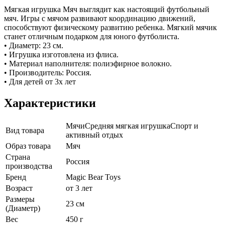
Мягкая игрушка Мяч выглядит как настоящий футбольный
мяч. Игры с мячом развивают координацию движений,
способствуют физическому развитию ребенка. Мягкий мячик
станет отличным подарком для юного футболиста.
• Диаметр: 23 см.
• Игрушка изготовлена из флиса.
• Материал наполнителя: полиэфирное волокно.
• Производитель: Россия.
• Для детей от 3х лет
Характеристики
Мячи
Средняя мягкая игрушка
Спорт и
Вид товара
активный отдых
Образ товара
Мяч
Страна
Россия
производства
Бренд
Magic Bear Toys
Возраст
от 3 лет
Размеры
23 см
(Диаметр)
Вес
450 г