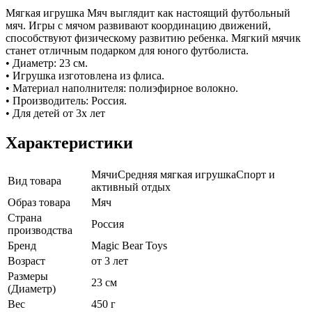
Мягкая игрушка Мяч выглядит как настоящий футбольный
мяч. Игры с мячом развивают координацию движений,
способствуют физическому развитию ребенка. Мягкий мячик
станет отличным подарком для юного футболиста.
• Диаметр: 23 см.
• Игрушка изготовлена из флиса.
• Материал наполнителя: полиэфирное волокно.
• Производитель: Россия.
• Для детей от 3х лет
Характеристики
Мячи
Средняя мягкая игрушка
Спорт и
Вид товара
активный отдых
Образ товара
Мяч
Страна
Россия
производства
Бренд
Magic Bear Toys
Возраст
от 3 лет
Размеры
23 см
(Диаметр)
Вес
450 г