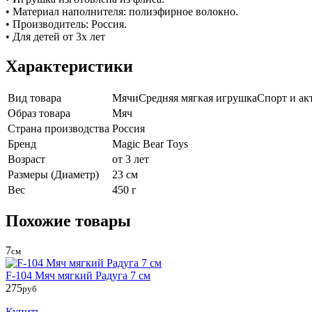
• Материал наполнителя: полиэфирное волокно.
• Производитель: Россия.
• Для детей от 3х лет
Характеристики
Вид товара
Мячи
Средняя мягкая игрушка
Спорт и а
Образ товара
Мяч
Страна производства
Россия
Бренд
Magic Bear Toys
Возраст
от 3 лет
Размеры (Диаметр)
23 см
Вес
450 г
Похожие товары
7
см
F-104 Мяч мягкий Радуга 7 см
275
руб
Купить